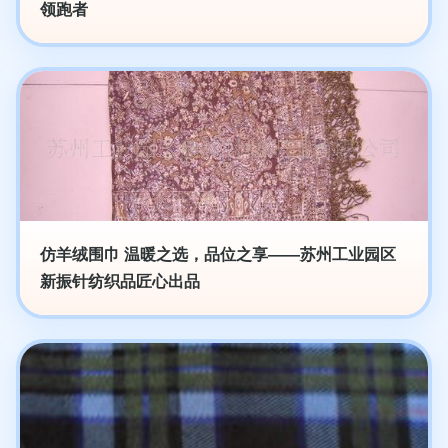
领跑者
仿羊绒围巾 温暖之选，品位之享——苏州工业园区
新振针纺织品匠心出品