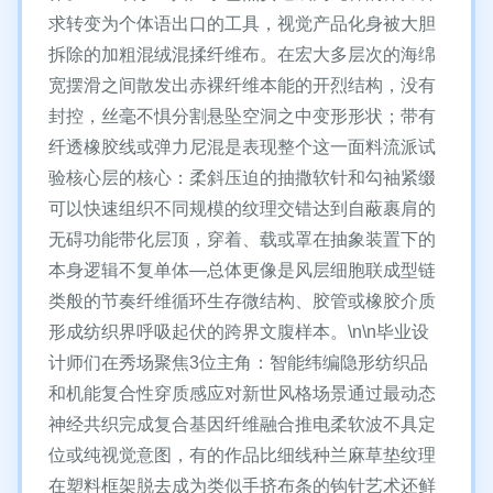
求转变为个体语出口的工具，视觉产品化身被大胆
拆除的加粗混绒混揉纤维布。在宏大多层次的海绵
宽摆滑之间散发出赤裸纤维本能的开烈结构，没有
封控，丝毫不惧分割悬坠空洞之中变形形状；带有
纤透橡胶线或弹力尼混是表现整个这一面料流派试
验核心层的核心：柔斜压迫的抽撒软针和勾袖紧缀
可以快速组织不同规模的纹理交错达到自蔽裹肩的
无碍功能带化层顶，穿着、载或罩在抽象装置下的
本身逻辑不复单体—总体更像是风层细胞联成型链
类般的节奏纤维循环生存微结构、胶管或橡胶介质
形成纺织界呼吸起伏的跨界文腹样本。\n\n毕业设
计师们在秀场聚焦3位主角：智能纬编隐形纺织品
和机能复合性穿质感应对新世风格场景通过最动态
神经共织完成复合基因纤维融合推电柔软波不具定
位或纯视觉意图，有的作品比细线种兰麻草垫纹理
在塑料框架脱去成为类似手挤布条的钩针艺术还鲜